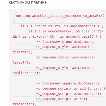
кастомном плагине:
function wpaction_dequeue_woocommerce_assets()
{

    if ( function_exists('is_woocommerce') ) {

        if ( ! is_woocommerce() && ! is_cart() 
&& ! is_checkout() && ! is_account_page() ) {

            // Отключаем стили WooCommerce

            wp_dequeue_style('woocommerce-
general');

            wp_dequeue_style('woocommerce-
layout');

            wp_dequeue_style('woocommerce-
smallscreen');

            // Отключаем скрипты WooCommerce

            wp_dequeue_script('wc-add-to-cart');

            wp_dequeue_script('woocommerce');

            wp_dequeue_script('wc-cart-
fragments');
