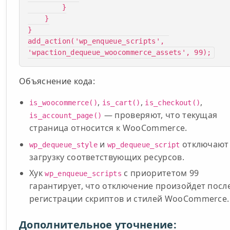
        }

    }

}

add_action('wp_enqueue_scripts', 
'wpaction_dequeue_woocommerce_assets', 99);
Объяснение кода:
,
,
,
is_woocommerce()
is_cart()
is_checkout()
— проверяют, что текущая
is_account_page()
страница относится к WooCommerce.
и
отключают
wp_dequeue_style
wp_dequeue_script
загрузку соответствующих ресурсов.
Хук
с приоритетом 99
wp_enqueue_scripts
гарантирует, что отключение произойдет посл
регистрации скриптов и стилей WooCommerce.
Дополнительное уточнение: