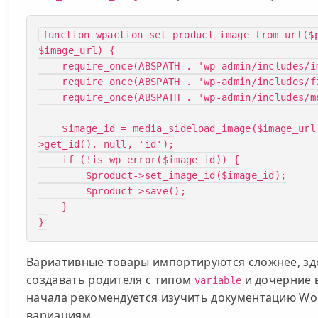
function wpaction_set_product_image_from_url($
$image_url) {

    require_once(ABSPATH . 'wp-admin/includes/image.php');

    require_once(ABSPATH . 'wp-admin/includes/file.php');

    require_once(ABSPATH . 'wp-admin/includes/media.php');

    $image_id = media_sideload_image($image_url, $product-
>get_id(), null, 'id');

    if (!is_wp_error($image_id)) {

        $product->set_image_id($image_id);

        $product->save();

    }

}
Вариативные товары импортируются сложнее, зд
создавать родителя с типом
и дочерние 
variable
начала рекомендуется изучить документацию W
вариациям.