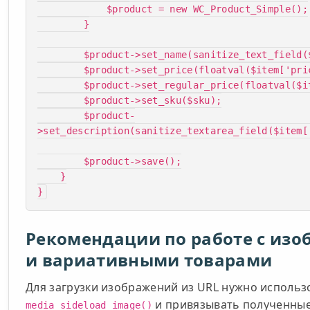
            $product = new WC_Product_Simple();

        }

        $product->set_name(sanitize_text_field($item['name']));

        $product->set_price(floatval($item['price']));

        $product->set_regular_price(floatval($item['price']));

        $product->set_sku($sku);

        $product-
>set_description(sanitize_textarea_field($item['
        $product->save();

    }

}
Рекомендации по работе с из
и вариативными товарами
Для загрузки изображений из URL нужно исполь
и привязывать полученные 
media_sideload_image()