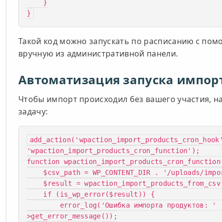
    }

}
Такой код можно запускать по расписанию с по
вручную из административной панели.
Автоматизация запуска импорт
Чтобы импорт происходил без вашего участия, н
задачу:
add_action('wpaction_import_products_cron_hook
'wpaction_import_products_cron_function');

function wpaction_import_products_cron_function(
    $csv_path = WP_CONTENT_DIR . '/uploads/import/products.csv';

    $result = wpaction_import_products_from_csv($csv_path);

    if (is_wp_error($result)) {

        error_log('Ошибка импорта продуктов: ' . $result-
>get_error_message());
