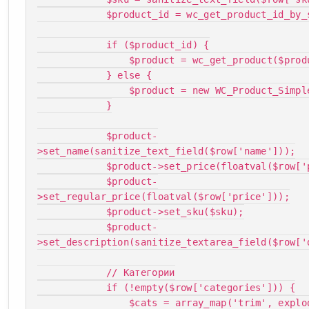
            $product_id = wc_get_product_id_by_sku($sku);

            if ($product_id) {

                $product = wc_get_product($product_id);

            } else {

                $product = new WC_Product_Simple();

            }

            $product-
>set_name(sanitize_text_field($row['name']));

            $product->set_price(floatval($row['price']));

            $product-
>set_regular_price(floatval($row['price']));

            $product->set_sku($sku);

            $product-
>set_description(sanitize_textarea_field($row['d
            // Категории

            if (!empty($row['categories'])) {

                $cats = array_map('trim', explode('|', 