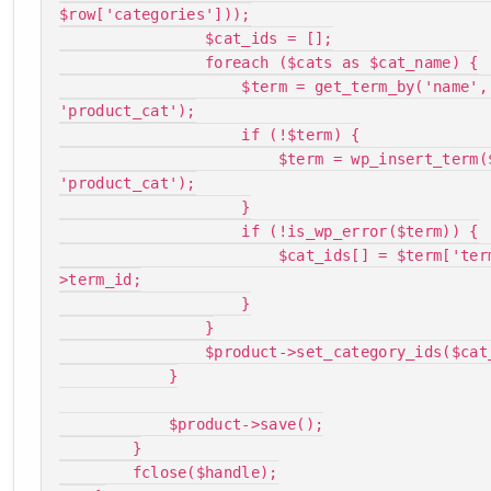
$row['categories']));

                $cat_ids = [];

                foreach ($cats as $cat_name) {

                    $term = get_term_by('name', $cat_name, 
'product_cat');

                    if (!$term) {

                        $term = wp_insert_term($cat_name, 
'product_cat');

                    }

                    if (!is_wp_error($term)) {

                        $cat_ids[] = $term['term_id'] ?? $term-
>term_id;

                    }

                }

                $product->set_category_ids($cat_ids);

            }

            $product->save();

        }

        fclose($handle);
