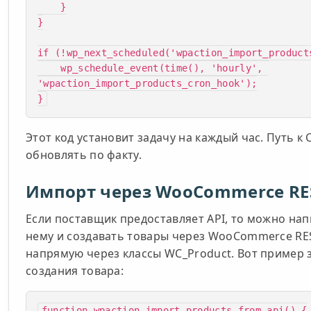
    }

}

if (!wp_next_scheduled('wpaction_import_products
    wp_schedule_event(time(), 'hourly', 
'wpaction_import_products_cron_hook');

}
Этот код установит задачу на каждый час. Путь к 
обновлять по факту.
Импорт через WooCommerce RE
Если поставщик предоставляет API, то можно нап
нему и создавать товары через WooCommerce RES
напрямую через классы WC_Product. Вот пример з
создания товара:
function wpaction_import_products_from_api() {
