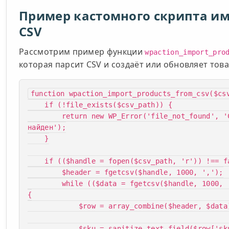
Пример кастомного скрипта им
CSV
Рассмотрим пример функции
wpaction_import_pro
которая парсит CSV и создаёт или обновляет тов
function wpaction_import_products_from_csv($csv
    if (!file_exists($csv_path)) {

        return new WP_Error('file_not_found', 'CSV файл не 
найден');

    }

    if (($handle = fopen($csv_path, 'r')) !== false) {

        $header = fgetcsv($handle, 1000, ',');

        while (($data = fgetcsv($handle, 1000, ',')) !== false) 
{

            $row = array_combine($header, $data);

            $sku = sanitize_text_field($row['sku']);
