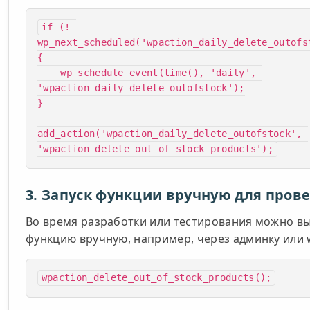
if (! 
wp_next_scheduled('wpaction_daily_delete_outofs
{

    wp_schedule_event(time(), 'daily', 
'wpaction_daily_delete_outofstock');

}

add_action('wpaction_daily_delete_outofstock', 
'wpaction_delete_out_of_stock_products');
3. Запуск функции вручную для пров
Во время разработки или тестирования можно в
функцию вручную, например, через админку или w
wpaction_delete_out_of_stock_products();