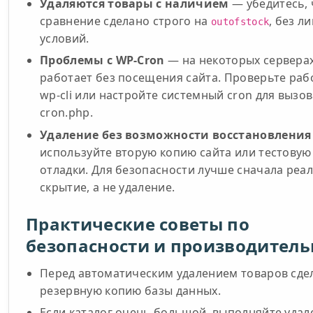
Удаляются товары с наличием
— убедитесь, 
сравнение сделано строго на
, без л
outofstock
условий.
Проблемы с WP-Cron
— на некоторых серверах
работает без посещения сайта. Проверьте раб
wp-cli или настройте системный cron для вызов
cron.php.
Удаление без возможности восстановления
используйте вторую копию сайта или тестовую 
отладки. Для безопасности лучше сначала реа
скрытие, а не удаление.
Практические советы по
безопасности и производитель
Перед автоматическим удалением товаров сде
резервную копию базы данных.
Если каталог очень большой, выполняйте удал