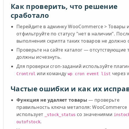
Как проверить, что решение
сработало
Перейдите в админку WooCommerce > Товары 
отфильтруйте по статусу "нет в наличии". Посл
выполнения скрипта таких товаров не должно 
Проверьте на сайте каталог — отсутствующие 
должны исчезнуть.
Для проверки cron-заданий используйте плаги
или команду
через w
Crontrol
wp cron event list
Частые ошибки и как их испра
Функция не удаляет товары
— проверьте
правильность ключа метаполя: WooCommerce
использует
со значениями
_stock_status
instoc
.
outofstock