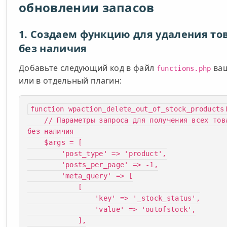
обновлении запасов
1. Создаем функцию для удаления то
без наличия
Добавьте следующий код в файл
ваш
functions.php
или в отдельный плагин:
function wpaction_delete_out_of_stock_products(
    // Параметры запроса для получения всех товаров 
без наличия

    $args = [

        'post_type' => 'product',

        'posts_per_page' => -1,

        'meta_query' => [

            [

                'key' => '_stock_status',

                'value' => 'outofstock',

            ],
