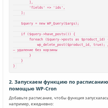
        ],

        'fields' => 'ids',

    ];

    $query = new WP_Query($args);

    if ($query->have_posts()) {

        foreach ($query->posts as $product_id) {

            wp_delete_post($product_id, true); // true 
— удаление без корзины

        }

    }

}
2. Запускаем функцию по расписанию
помощью WP-Cron
Добавьте расписание, чтобы функция запускалас
например, ежедневно: