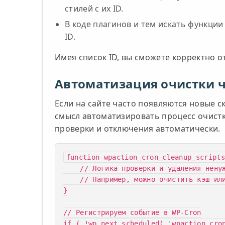
стилей с их ID.
В коде плагинов и тем искать функци
ID.
Имея список ID, вы сможете корректно 
Автоматизация очистки ч
Если на сайте часто появляются новые с
смысл автоматизировать процесс очист
проверки и отключения автоматически.
function wpaction_cron_cleanup_scripts
    // Логика проверки и удаления ненужных скриптов

    // Например, можно очистить кэш или отключить скрипты по определённым правилам

}

// Регистрируем событие в WP-Cron

if ( !wp_next_scheduled( 'wpaction_cron