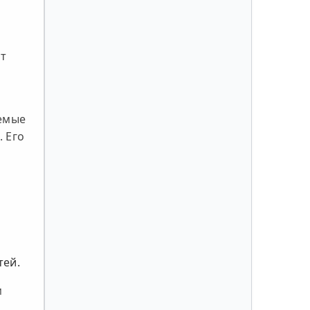
ет
уемые
 Его
тей.
м