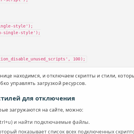
tion_disable_unused_scripts', 100);
анице находимся, и отключаем скрипты и стили, котор
ибко управлять загрузкой ресурсов.
 стилей для отключения
орые загружаются на сайте, можно:
trl+u) и найти подключаемые файлы.
который показывает список всех подключенных скрипт