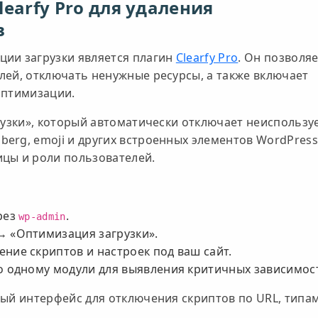
earfy Pro для удаления
в
ции загрузки является плагин
Clearfy Pro
. Он позволя
лей, отключать ненужные ресурсы, а также включает
оптимизации.
грузки», который автоматически отключает неиспольз
erg, emoji и других встроенных элементов WordPress.
цы и роли пользователей.
рез
.
wp-admin
→ «Оптимизация загрузки».
ние скриптов и настроек под ваш сайт.
о одному модули для выявления критичных зависимос
ный интерфейс для отключения скриптов по URL, типа