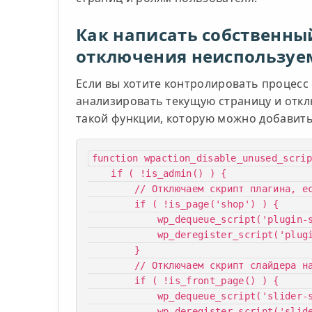
Как написать собственны
отключения неиспользуе
Если вы хотите контролировать процесс
анализировать текущую страницу и откл
такой функции, которую можно добавит
function wpaction_disable_unused_scrip
    if ( !is_admin() ) {

        // Отключаем скрипт плагина, если не на странице магазина

        if ( !is_page('shop') ) {

            wp_dequeue_script('plugin-shop-script');

            wp_deregister_script('plugin-shop-script');

        }

        // Отключаем скрипт слайдера на всех страницах, кроме главной

        if ( !is_front_page() ) {

            wp_dequeue_script('slider-script');

            wp_deregister_script('slider-script');
