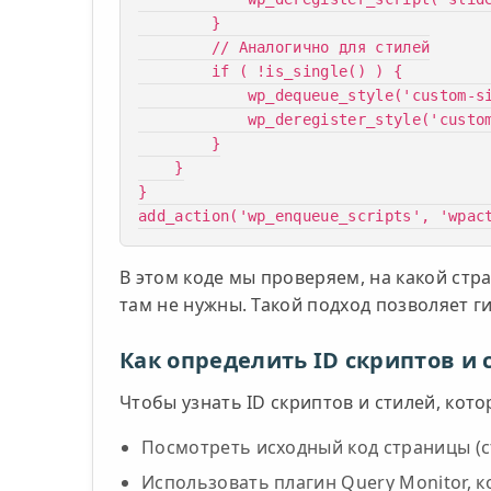
        }

        // Аналогично для стилей

        if ( !is_single() ) {

            wp_dequeue_style('custom-single-style');

            wp_deregister_style('custom-single-style');

        }

    }

}

add_action('wp_enqueue_scripts', 'wpac
В этом коде мы проверяем, на какой стр
там не нужны. Такой подход позволяет г
Как определить ID скриптов и
Чтобы узнать ID скриптов и стилей, кот
Посмотреть исходный код страницы (c
Использовать плагин Query Monitor, 