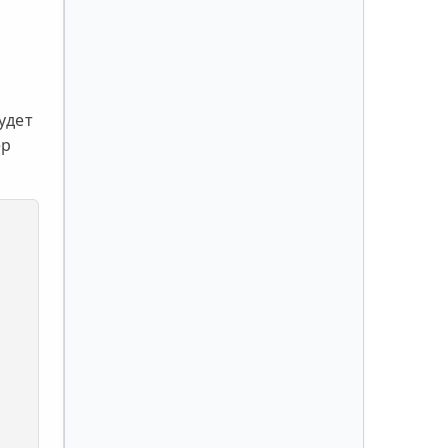
удет
ер