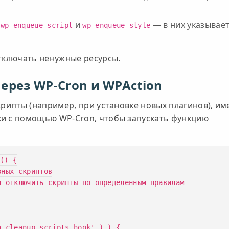
и
и
— в них указывае
wp_enqueue_script
wp_enqueue_style
отключать ненужные ресурсы.
ерез WP-Cron и WPAction
крипты (например, при установке новых плагинов), им
ки с помощью WP-Cron, чтобы запускать функцию
() {

_cleanup_scripts_hook' ) ) {
